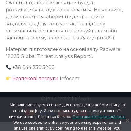
Очевидно, що кіберзлочини будуть
розвиватися та вдосконалюватися. Не чекайте,
доки станеться кіберинцидент — дійте
заздалегідь. Для консультації та підбору
оптимального рішення телефонуйте нам або
заповніть форму зворотного зв’язку на сайті.
Матеріал підготовлено на основі звіту Radware
“2025 Global Threat Analysis Report”.
+38 044 230 5200
Безпекові послуги
Infocom
© 1991 – 2026 Infocom
Ми використовуємо cookie для покращення роботи сайту та
аналізу трафіку. Залишаючись тут, ви погоджуєтеся на їх
використання. Дізнатися більше:
Політика конфіденційності
We use cookies to enhance your browsing experience and
analyze site traffic. By continuing to use this website, you