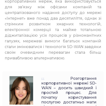
корпоративних мереж, яка використовується
для зв’язку між офісами компаній та
централізованого надання доступу до мережі
«Інтернет» вже понад два десятиліття, однак зі
стрімким розвитком хмарних технологій,
електронної комерції та майже тотальною
діджиталізацією усіх процесів у різноманітних
галузях, мережеві вимоги багатьох компаній
стали змінюватися і технологія SD-WAN завдяки
своїм очевидним перевагам стала більш
привабливою альтернативою.
Розгортання
корпоративної мережі SD-
WAN – досить швидкий і
простий процес. Для
початку користування
послугою достатньо мати