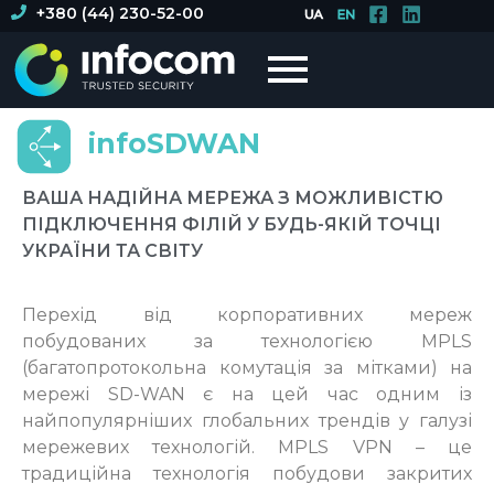
+380 (44) 230-52-00
infoSDWAN
ВАША НАДІЙНА МЕРЕЖА З МОЖЛИВІСТЮ
ПІДКЛЮЧЕННЯ ФІЛІЙ У БУДЬ-ЯКІЙ ТОЧЦІ
УКРАЇНИ ТА СВІТУ
Перехід від корпоративних мереж
побудованих за технологією MPLS
(багатопротокольна комутація за мітками) на
мережі SD-WAN є на цей час одним із
найпопулярніших глобальних трендів у галузі
мережевих технологій. MPLS VPN – це
традиційна технологія побудови закритих