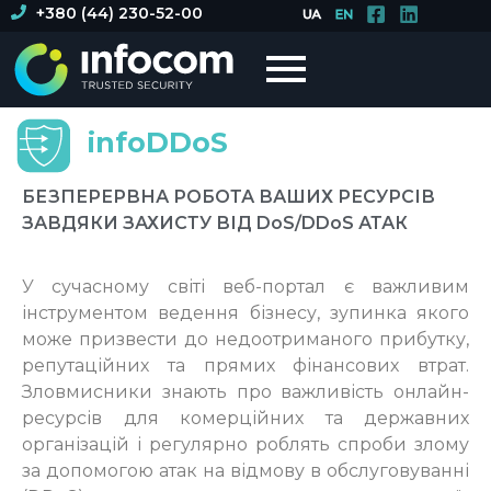
+380 (44) 230-52-00
infoDDoS
БЕЗПЕРЕРВНА РОБОТА ВАШИХ РЕСУРСІВ
ЗАВДЯКИ ЗАХИСТУ ВІД DoS/DDoS АТАК
У сучасному світі веб-портал є важливим
інструментом ведення бізнесу, зупинка якого
може призвести до недоотриманого прибутку,
репутаційних та прямих фінансових втрат.
Зловмисники знають про важливість онлайн-
ресурсів для комерційних та державних
організацій і регулярно роблять спроби злому
за допомогою атак на відмову в обслуговуванні