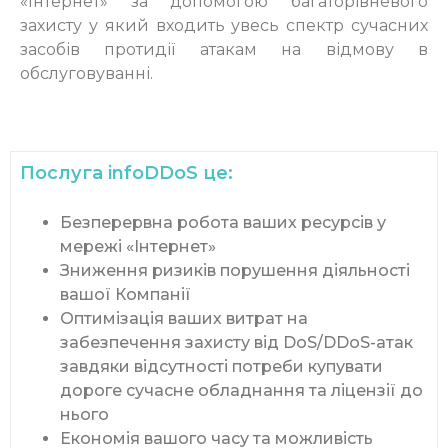
«Інтернет» за допомогою багаторівневого
захисту у який входить увесь спектр сучасних
засобів протидії атакам на відмову в
обслуговуванні.
Послуга infoDDoS це:
Безперервна робота ваших ресурсів у
мережі «Інтернет»
Зниження ризиків порушення діяльності
вашої Компанії
Оптимізація ваших витрат на
забезпечення захисту від DoS/DDoS-атак
завдяки відсутності потреби купувати
дороге сучасне обладнання та ліцензії до
нього
Економія вашого часу та можливість