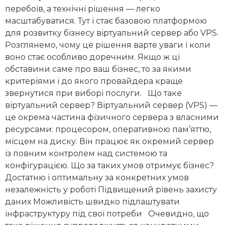
перебоїв, а технічні рішення — легко
масштабуватися. Тут і стає базовою платформою
для розвитку бізнесу віртуальний сервер або VPS.
Розглянемо, чому це рішення варте уваги і коли
воно стає особливо доречним. Якщо ж ці
обставини саме про ваш бізнес, то за якими
критеріями і до якого провайдера краще
звернутися при виборі послуги. Що таке
віртуальний сервер? Віртуальний сервер (VPS) —
це окрема частина фізичного сервера з власними
ресурсами: процесором, оперативною пам’яттю,
місцем на диску. Він працює як окремий сервер
із повним контролем над системою та
конфігурацією. Що за таких умов отримує бізнес?
Достатню і оптимальну за конкретних умов
незалежність у роботі Підвищений рівень захисту
даних Можливість швидко підлаштувати
інфраструктуру під свої потреби Очевидно, що