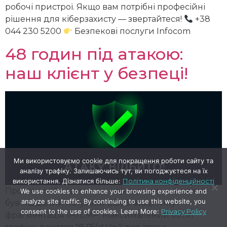
робочі пристрої. Якщо вам потрібні професійні
рішення для кіберзахисту — звертайтеся!
+38
044 230 5200
Безпекові послуги Infocom
48 годин під атакою:
наш клієнт у безпеці!
Ми використовуємо cookie для покращення роботи сайту та
аналізу трафіку. Залишаючись тут, ви погоджуєтеся на їх
використання. Дізнатися більше:
Політика конфіденційності
Протягом 48 годин наш корпоративний клієнт
We use cookies to enhance your browsing experience and
analyze site traffic. By continuing to use this website, you
був підданий потужній DDoS-атаці типу
consent to the use of cookies. Learn More:
Privacy Policy
фрагментація IP/ICMP. Максимальний обсяг