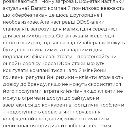
розвиваються. Чому загроза DDoS-атак настільки
актуальна? Багато компаній помилково вважають,
що кібербезпека – це щось другорядне і
необов’язкове. Але насправді DDoS-атаки
становлять загрозу і для малих, і для середніх, і
для великих бізнесів. Організувати їх сьогодні
легко і швидко, тоді як наслідки кібератак можуть
бути довготривалими та складними для
подолання: фінансові втрати – простої сайту чи
онлайн-сервісу через DDoS-атаки можуть
коштувати компанії тисячі, а то й мільйони
гривень; репутаційні ризики – клієнти втрачають
довіру до бренду, якщо не можуть скористатися
його послугами; втрата клієнтів – якщо клієнти не
можуть отримати доступ до сайту, вони
звертаються до конкурентів; юридичні проблеми
– недоступність сервісів, як і порушення
конфіденційності даних, може спричинити
невиконання юридичних зобов’язань. Чим