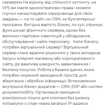
сервером На відміну від спільного хостингу, на
VPS ви маєте адміністративні права і можете
гнучко налаштовувати середовище для своїх
завдань — чи то сайт, чи CRM, чи бухгалтерські
програми. Вигідна вартість Бізнес, по суті, отримує
функціонал фізичного сервера, однак без
великих стартових інвестицій у обладнання,
обслуговування і найм персоналу. Коли бізнесу
потрібен віртуальний сервер? Віртуальний
сервер стане вдалим рішенням у таких випадках:
Запуск інтернет-магазину або корпоративного
сайту, де важлива швидкість завантаження і
безпека покупок. Робота з базами даних, яким
потрібен окремий захищений простір для
зберігання і обробки інформації. Встановлення
внутрішніх бізнес-додатків — CRM, ERP або систем
документообігу. Організація захищеної
електронної пошти для компанії без ризику
потрапити у спам через загальні IP-адреси.