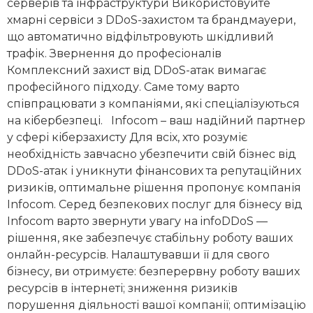
серверів та інфраструктури Використовуйте
хмарні сервіси з DDoS-захистом та брандмауери,
що автоматично відфільтровують шкідливий
трафік. Звернення до професіоналів
Комплексний захист від DDoS-атак вимагає
професійного підходу. Саме тому варто
співпрацювати з компаніями, які спеціалізуються
на кібербезпеці. Infocom – ваш надійний партнер
у сфері кіберзахисту Для всіх, хто розуміє
необхідність завчасно убезпечити свій бізнес від
DDoS-атак і уникнути фінансових та репутаційних
ризиків, оптимальне рішення пропонує компанія
Infocom. Серед безпекових послуг для бізнесу від
Infocom варто звернути увагу на infoDDoS —
рішення, яке забезпечує стабільну роботу ваших
онлайн-ресурсів. Налаштувавши її для свого
бізнесу, ви отримуєте: безперервну роботу ваших
ресурсів в інтернеті; зниження ризиків
порушення діяльності вашої компанії; оптимізацію