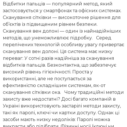
Відбитки пальців — популярний метод, який
застосовується у смартфонах та офісних системах.
Сканування сітківки — високоточне рішення для
об’єктів із підвищеним рівнем безпеки.
Сканування вен долоні — один із найнадійніших
методів, що унеможливлює підробку. Серед
перелічених технологій особливу увагу привертає
сканування вен долоні. Ця система має низку
переваг: У сотні разів надійніша за сканування
відбитків пальців. Безконтактна, що забезпечує
високий рівень гігієнічності. Проста у
використанні, але не поступається за
ефективністю складнішим системам, як-от
сканування сітківки ока. Чому традиційні методи
захисту вже недостатні? Досі багато компаній в
Україні використовують застарілі методи захисту,
такі як паролі, ключі чи картки доступу. Однак ці
засоби мають низку недоліків: Паролі можна
викрасти або підібрати. Фізичні носії (ключі чи