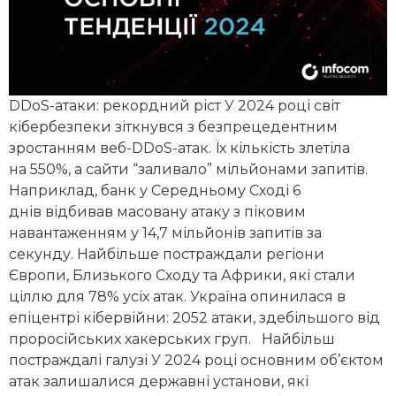
DDoS-атаки: рекордний ріст У 2024 році світ
кібербезпеки зіткнувся з безпрецедентним
зростанням веб-DDoS-атак. Їх кількість злетіла
на 550%, а сайти “заливало” мільйонами запитів.
Наприклад, банк у Середньому Сході 6
днів відбивав масовану атаку з піковим
навантаженням у 14,7 мільйонів запитів за
секунду. Найбільше постраждали регіони
Європи, Близького Сходу та Африки, які стали
ціллю для 78% усіх атак. Україна опинилася в
епіцентрі кібервійни: 2052 атаки, здебільшого від
проросійських хакерських груп. Найбільш
постраждалі галузі У 2024 році основним об’єктом
атак залишалися державні установи, які