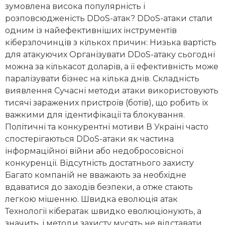
зумовлена висока популярність і
розповсюдженість DDoS-атак? DDoS-атаки стали
одним із найефективніших інструментів
кіберзлочинців з кількох причин: Низька вартість
для атакуючих Організувати DDoS-атаку сьогодні
можна за кількасот доларів, а її ефективність може
паралізувати бізнес на кілька днів. Складність
виявлення Сучасні методи атаки використовують
тисячі заражених пристроїв (ботів), що робить їх
важкими для ідентифікації та блокування.
Політичні та конкурентні мотиви В Україні часто
спостерігаються DDoS-атаки як частина
інформаційної війни або недобросовісної
конкуренції. Відсутність достатнього захисту
Багато компаній не вважають за необхідне
вдаватися до заходів безпеки, а отже стають
легкою мішенню. Швидка еволюція атак
Технології кібератак швидко еволюціонують, а
значить, і методи захисту мусять не відставати,