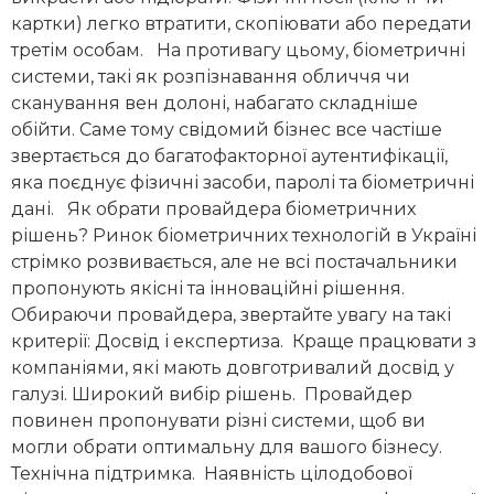
картки) легко втратити, скопіювати або передати
третім особам. На противагу цьому, біометричні
системи, такі як розпізнавання обличчя чи
сканування вен долоні, набагато складніше
обійти. Саме тому свідомий бізнес все частіше
звертається до багатофакторної аутентифікації,
яка поєднує фізичні засоби, паролі та біометричні
дані. Як обрати провайдера біометричних
рішень? Ринок біометричних технологій в Україні
стрімко розвивається, але не всі постачальники
пропонують якісні та інноваційні рішення.
Обираючи провайдера, звертайте увагу на такі
критерії: Досвід і експертиза. Краще працювати з
компаніями, які мають довготривалий досвід у
галузі. Широкий вибір рішень. Провайдер
повинен пропонувати різні системи, щоб ви
могли обрати оптимальну для вашого бізнесу.
Технічна підтримка. Наявність цілодобової