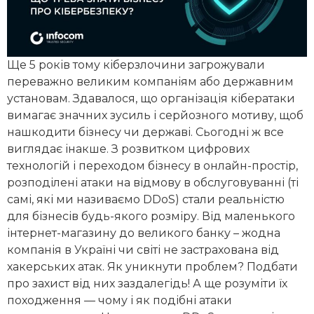
Ще 5 років тому кіберзлочини загрожували
переважно великим компаніям або державним
установам. Здавалося, що організація кібератаки
вимагає значних зусиль і серйозного мотиву, щоб
нашкодити бізнесу чи державі. Сьогодні ж все
виглядає інакше. З розвитком цифрових
технологій і переходом бізнесу в онлайн-простір,
розподілені атаки на відмову в обслуговуванні (ті
самі, які ми називаємо DDoS) стали реальністю
для бізнесів будь-якого розміру. Від маленького
інтернет-магазину до великого банку – жодна
компанія в Україні чи світі не застрахована від
хакерських атак. Як уникнути проблем? Подбати
про захист від них заздалегідь! А ще розуміти їх
походження — чому і як подібні атаки