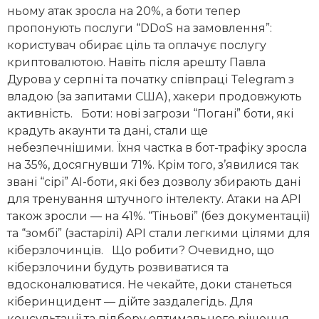
ньому атак зросла на 20%, а боти тепер
пропонують послуги “DDoS на замовлення”:
користувач обирає ціль та оплачує послугу
криптовалютою. Навіть після арешту Павла
Дурова у серпні та початку співпраці Telegram з
владою (за запитами США), хакери продовжують
активність. Боти: нові загрози “Погані” боти, які
крадуть акаунти та дані, стали ще
небезпечнішими. Їхня частка в бот-трафіку зросла
на 35%, досягнувши 71%. Крім того, з’явилися так
звані “сірі” AI-боти, які без дозволу збирають дані
для тренування штучного інтелекту. Атаки на API
також зросли — на 41%. “Тіньові” (без документації)
та “зомбі” (застарілі) API стали легкими цілями для
кіберзлочинців. Що робити? Очевидно, що
кіберзлочини будуть розвиватися та
вдосконалюватися. Не чекайте, доки станеться
кіберинцидент — дійте заздалегідь. Для
консультації та підбору оптимального рішення