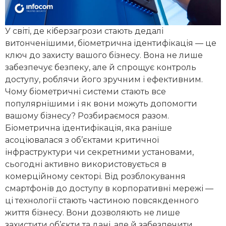
У світі, де кіберзагрози стають дедалі
витонченішими, біометрична ідентифікація — це
ключ до захисту вашого бізнесу. Вона не лише
забезпечує безпеку, але й спрощує контроль
доступу, роблячи його зручним і ефективним.
Чому біометричні системи стають все
популярнішими і як вони можуть допомогти
вашому бізнесу? Розбираємося разом.
Біометрична ідентифікація, яка раніше
асоціювалася з об’єктами критичної
інфраструктури чи секретними установами,
сьогодні активно використовується в
комерційному секторі. Від розблокування
смартфонів до доступу в корпоративні мережі —
ці технології стають частиною повсякденного
життя бізнесу. Вони дозволяють не лише
захистити об’єкти та дані, але й забезпечити