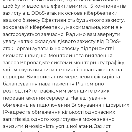
щоб бути вдосталь ефективними. 5 компонентів
захисту від DDoS-атак як основа кібербезпеки
вашого бізнесу Ефективність будь-якого захисту,
зокрема й кібербезпеки, максимальна, коли він
застосовується завчасно. Радимо вам звернути
увагу на такі складові дієвого захисту від DDoS-
атак і організувати їх на своєму підприємстві
якомога швидше. Моніторинг та виявлення
загроз Впровадьте системи моніторингу трафіку,
які зможуть виявити незвичні навантаження на
сервери. Використання мережевих фільтрів та
балансування навантаження Рівномірно
розподіляйте трафік, чим зменшите ризик
перевантаження серверів. Налаштування
обмежень на підключення Блокування підозрілих
IP-адрес та обмеження кількості одночасних
запитів від одного користувача може значно
знизити ймовірність успішної атаки. Захист