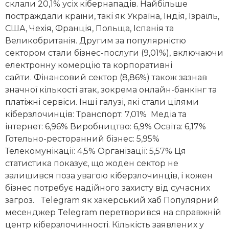
склали 20,1% усіх кібернападів. Найбільше
постраждали країни, такі як Україна, Індія, Ізраїль,
США, Чехія, Франція, Польща, Іспанія та
Великобританія. Другим за популярністю
сектором стали бізнес-послуги (9,01%), включаючи
електронну комерцію та корпоративні
сайти. Фінансовий сектор (8,86%) також зазнав
значної кількості атак, зокрема онлайн-банкінг та
платіжні сервіси. Інші галузі, які стали цілями
кіберзлочинців: Транспорт: 7,01% Медіа та
інтернет: 6,96% Виробництво: 6,9% Освіта: 6,17%
Готельно-ресторанний бізнес: 5,95%
Телекомунікації: 4,5% Організації: 5,57% Ця
статистика показує, що жоден сектор не
залишився поза увагою кіберзлочинців, і кожен
бізнес потребує надійного захисту від сучасних
загроз. Telegram як хакерський хаб Популярний
месенджер Telegram перетворився на справжній
центр кіберзлочинності. Кількість заявлених у