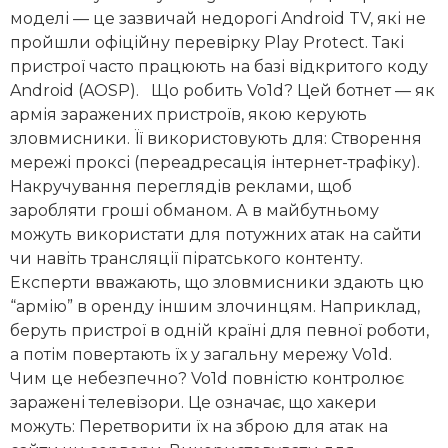
моделі — це зазвичай недорогі Android TV, які не
пройшли офіційну перевірку Play Protect. Такі
пристрої часто працюють на базі відкритого коду
Android (AOSP). Що робить Vo1d? Цей ботнет — як
армія заражених пристроїв, якою керують
зловмисники. Її використовують для: Створення
мережі проксі (переадресація інтернет-трафіку).
Накручування переглядів реклами, щоб
заробляти гроші обманом. А в майбутньому
можуть використати для потужних атак на сайти
чи навіть трансляції піратського контенту.
Експерти вважають, що зловмисники здають цю
“армію” в оренду іншим злочинцям. Наприклад,
беруть пристрої в одній країні для певної роботи,
а потім повертають їх у загальну мережу Vo1d.
Чим це небезпечно? Vo1d повністю контролює
заражені телевізори. Це означає, що хакери
можуть: Перетворити їх на зброю для атак на