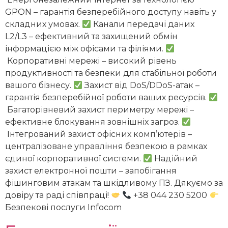
GPON – гарантія безперебійного доступу навіть у
складних умовах.
Канали передачі даних
L2/L3 – ефективний та захищений обмін
інформацією між офісами та філіями.
Корпоративні мережі – високий рівень
продуктивності та безпеки для стабільної роботи
вашого бізнесу.
Захист від DoS/DDoS-атак –
гарантія безперебійної роботи ваших ресурсів.
Багаторівневий захист периметру мережі –
ефективне блокування зовнішніх загроз.
Інтегрований захист офісних комп’ютерів –
централізоване управління безпекою в рамках
єдиної корпоративної системи.
Надійний
захист електронної пошти – запобігання
фішинговим атакам та шкідливому ПЗ. Дякуємо за
довіру та раді співпраці!
+38 044 230 5200
Безпекові послуги Infocom