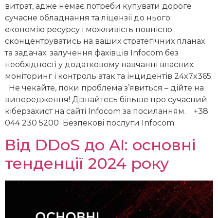
витрат, адже немає потреби купувати дороге
сучасне обладнання та ліцензії до нього;
економію ресурсу і можливість повністю
сконцентруватись на ваших стратегічних планах
та задачах; залучення фахівців Infocom без
необхідності у додатковому навчанні власних;
моніторинг і контроль атак та інцидентів 24x7x365.
Не чекайте, поки проблема з’явиться – дійте на
випередження! Дізнайтесь більше про сучасний
кіберзахист на сайті Infocom за посиланням. +38
044 230 5200 Безпекові послуги Infocom
Від DDoS до AI: основні
тенденції 2024 року