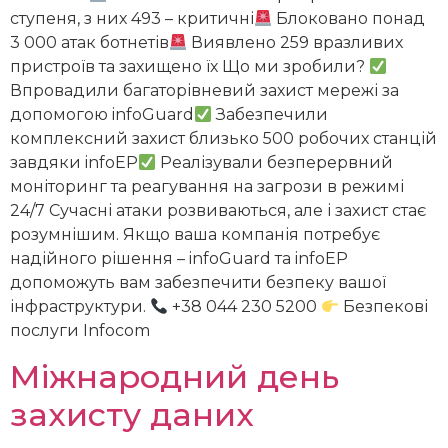
ступеня, з них 493 – критичні
Блоковано понад
3 000 атак ботнетів
Виявлено 259 вразливих
пристроїв та захищено їх Що ми зробили?
Впровадили багаторівневий захист мережі за
допомогою infoGuard
Забезпечили
комплексний захист близько 500 робочих станцій
завдяки infoEP
Реалізували безперервний
моніторинг та реагування на загрози в режимі
24/7 Сучасні атаки розвиваються, але і захист стає
розумнішим. Якщо ваша компанія потребує
надійного рішення – infoGuard та infoEP
допоможуть вам забезпечити безпеку вашої
інфраструктури.
+38 044 230 5200
Безпекові
послуги Infocom
Міжнародний день
захисту даних