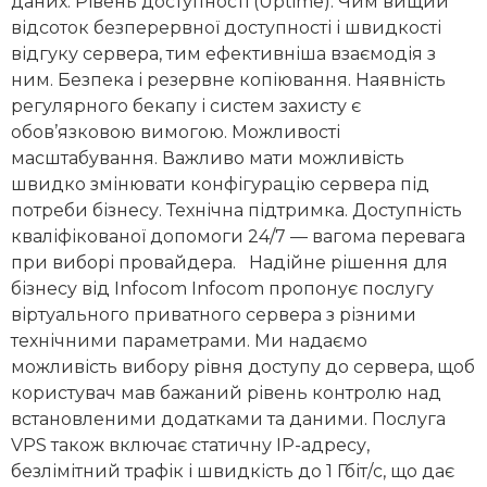
даних. Рівень доступності (Uptime). Чим вищий
відсоток безперервної доступності і швидкості
відгуку сервера, тим ефективніша взаємодія з
ним. Безпека і резервне копіювання. Наявність
регулярного бекапу і систем захисту є
обов’язковою вимогою. Можливості
масштабування. Важливо мати можливість
швидко змінювати конфігурацію сервера під
потреби бізнесу. Технічна підтримка. Доступність
кваліфікованої допомоги 24/7 — вагома перевага
при виборі провайдера. Надійне рішення для
бізнесу від Infocom Infocom пропонує послугу
віртуального приватного сервера з різними
технічними параметрами. Ми надаємо
можливість вибору рівня доступу до сервера, щоб
користувач мав бажаний рівень контролю над
встановленими додатками та даними. Послуга
VPS також включає статичну IP-адресу,
безлімітний трафік і швидкість до 1 Гбіт/с, що дає