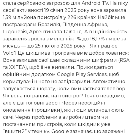
стала серйозною загрозою для Android TV. На піку
своєї активності 19 січня 2025 року вона заразила
1,59 мільйона пристроїв у 226 країнах. Найбільше
постраждали Бразилія, Південна Африка,
Індонезія, Аргентина та Таїланд. А в Індії кількість
заражень зросла з менш ніж 1% до 18,17% лише за
місяць — до 25 лютого 2025 року. Як працює
Vo1d? Ця шкідлива програма вміє добре ховатися:
Вона захищає свої дані складними шифрами (RSA
та XXTEA), щоб її не виявили. Прикидається
офіційним додатком Google Play Services, щоб
користувачі нічого не запідозрили. Автоматично
запускається щоразу, коли вмикається телевізор.
Як вона потрапляє на пристрої? Точно невідомо,
але є дві головні версії: Через неофіційні
оновлення (прошивки), які люди встановлюють
самі. Через проблеми з виробництвом чи
постачанням пристроїв, коли шкідник уже
“вшитий” у техніку. Google зазначає, що заражені