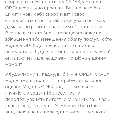
скорочувати. На противагу CAPEX, у моделі
OPEX все значно простіше. Вам не потрібно
шукати нових або скорочувати своїх
співробітників, не потрібно купувати нове або
думати, що робити з наявним обладнанням.
Все, що вам потрібно, – це подати заявку на
збільшення або зменшення обсягу послуг. Тобто
модель OPEX дозволяє значно швидше
реагувати на будь-які зміни, використовуючи й
оплачуючи лише те, що вам потрібно в даний
момент.
У будь-якому випадку, вибір між OPEX і CAPEX
моделями витрат на ІТ потребує виваженої
оцінки. Модель OPEX надає вам більшу
гнучкість у веденні бізнесу, повну
передбачуваність витрат і економить ваш час. З
іншого боку, модель CAPEX може бути більш
вигідною, але лише за однієї умови – якщо ви