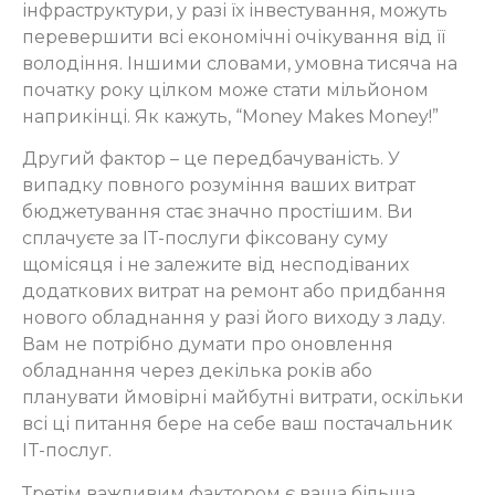
інфраструктури, у разі їх інвестування, можуть
перевершити всі економічні очікування від її
володіння. Іншими словами, умовна тисяча на
початку року цілком може стати мільйоном
наприкінці. Як кажуть, “Money Makes Money!”
Другий фактор – це передбачуваність. У
випадку повного розуміння ваших витрат
бюджетування стає значно простішим. Ви
сплачуєте за ІТ-послуги фіксовану суму
щомісяця і не залежите від несподіваних
додаткових витрат на ремонт або придбання
нового обладнання у разі його виходу з ладу.
Вам не потрібно думати про оновлення
обладнання через декілька років або
планувати ймовірні майбутні витрати, оскільки
всі ці питання бере на себе ваш постачальник
IT-послуг.
Третім важливим фактором є ваша більша