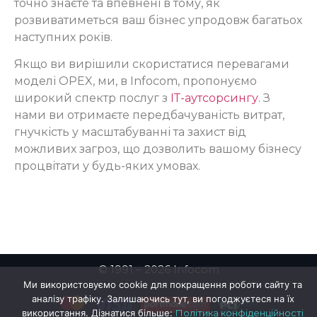
точно знаєте та впевнені в тому, як
розвиватиметься ваш бізнес упродовж багатьох
наступних років.
Якщо ви вирішили скористатися перевагами
моделі OPEX, ми, в Infocom, пропонуємо
широкий спектр послуг з
ІТ-аутсорсингу
. З
нами ви отримаєте передбачуваність витрат,
гнучкість у масштабуванні та захист від
можливих загроз, що дозволить вашому бізнесу
процвітати у будь-яких умовах.
© 1991 – 2026 Infocom
Ми використовуємо cookie для покращення роботи сайту та
аналізу трафіку. Залишаючись тут, ви погоджуєтеся на їх
використання. Дізнатися більше:
Політика конфіденційності