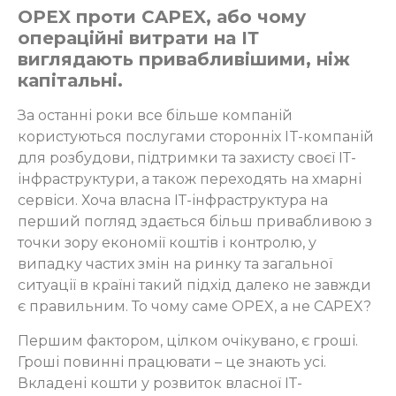
OPEX проти CAPEX, або чому
операційні витрати на ІТ
виглядають привабливішими, ніж
капітальні.
За останні роки все більше компаній
користуються послугами сторонніх IT-компаній
для розбудови, підтримки та захисту своєї ІТ-
інфраструктури, а також переходять на хмарні
сервіси. Хоча власна ІТ-інфраструктура на
перший погляд здається більш привабливою з
точки зору економії коштів і контролю, у
випадку частих змін на ринку та загальної
ситуації в країні такий підхід далеко не завжди
є правильним. То чому саме OPEX, а не CAPEX?
Першим фактором, цілком очікувано, є гроші.
Гроші повинні працювати – це знають усі.
Вкладені кошти у розвиток власної ІТ-